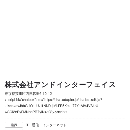
株式会社アンドインターフェイス
東京都荒川区西日暮里6-10-12
<script id="chatbox" src="https://chat.adapter.jp/chatbot.sdk.js?
token=eyJhbGciOiJIUzI1NiJ9.IjMi.FP5Kmth77YeAlV4VSkrU-
wSCi2eByFMNbcPR7ylN4sQ"></script>
IT・通信・インターネット
業界