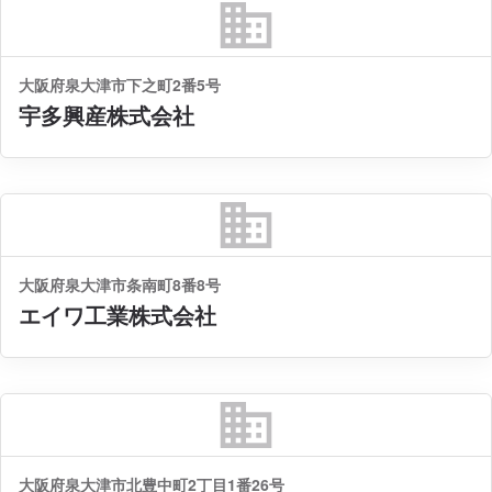
business
大阪府泉大津市下之町2番5号
宇多興産株式会社
business
大阪府泉大津市条南町8番8号
エイワ工業株式会社
business
大阪府泉大津市北豊中町2丁目1番26号