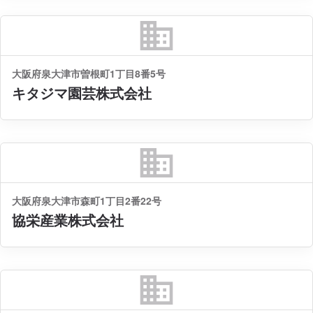
business
大阪府泉大津市曽根町1丁目8番5号
キタジマ園芸株式会社
business
大阪府泉大津市森町1丁目2番22号
協栄産業株式会社
business