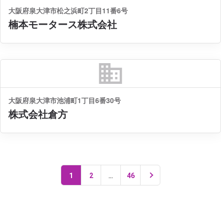
大阪府泉大津市松之浜町2丁目11番6号
楠本モータース株式会社
business
大阪府泉大津市池浦町1丁目6番30号
株式会社倉方
...
1
2
46