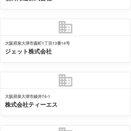
business
大阪府泉大津市森町1丁目13番14号
ジェット株式会社
business
大阪府泉大津市綾井74-1
株式会社ティーエス