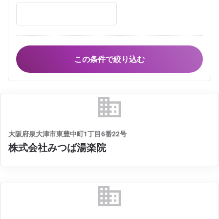
business
大阪府泉大津市東豊中町1丁目6番22号
株式会社みつば湯楽院
business