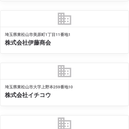
business
埼玉県東松山市美原町1丁目11番地1
株式会社伊藤商会
business
埼玉県東松山市大字上野本259番地10
株式会社イチコウ
business