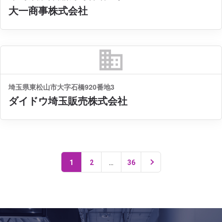
大一商事株式会社
business
埼玉県東松山市大字石橋920番地3
ダイドウ埼玉販売株式会社
...
1
2
36