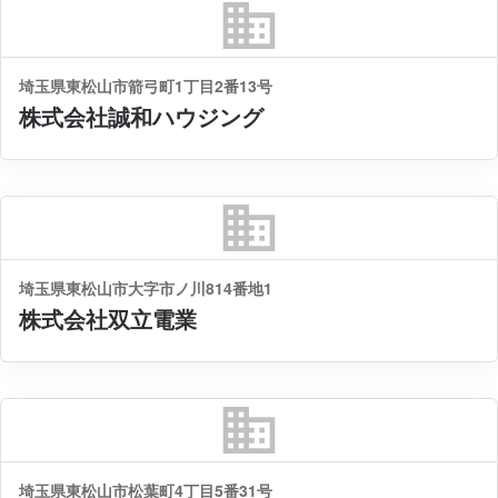
business
埼玉県東松山市箭弓町1丁目2番13号
株式会社誠和ハウジング
business
埼玉県東松山市大字市ノ川814番地1
株式会社双立電業
business
埼玉県東松山市松葉町4丁目5番31号