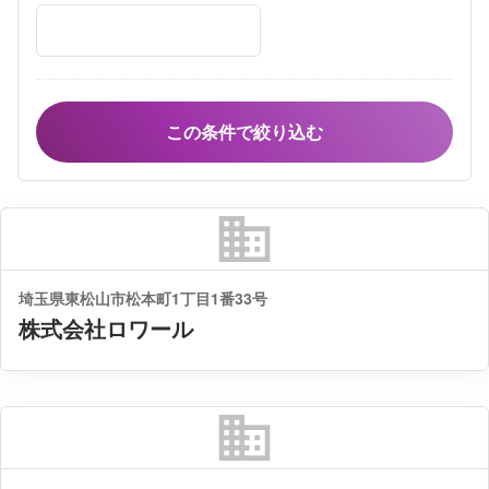
business
埼玉県東松山市松本町1丁目1番33号
株式会社ロワール
business