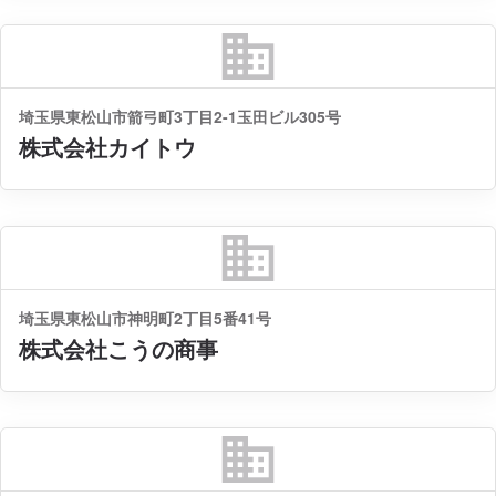
business
埼玉県東松山市箭弓町3丁目2-1玉田ビル305号
株式会社カイトウ
business
埼玉県東松山市神明町2丁目5番41号
株式会社こうの商事
business