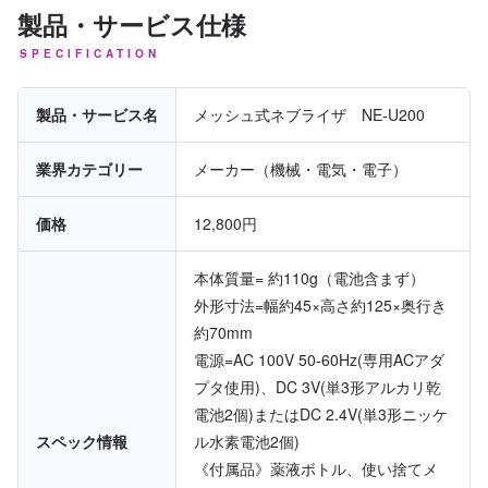
製品・サービス仕様
SPECIFICATION
製品・サービス名
メッシュ式ネブライザ NE-U200
業界カテゴリー
メーカー（機械・電気・電子）
価格
12,800円
本体質量= 約110g（電池含まず）
外形寸法=幅約45×高さ約125×奥行き
約70mm
電源=AC 100V 50-60Hz(専用ACアダ
プタ使用)、DC 3V(単3形アルカリ乾
電池2個)またはDC 2.4V(単3形ニッケ
スペック情報
ル水素電池2個)
《付属品》薬液ボトル、使い捨てメ