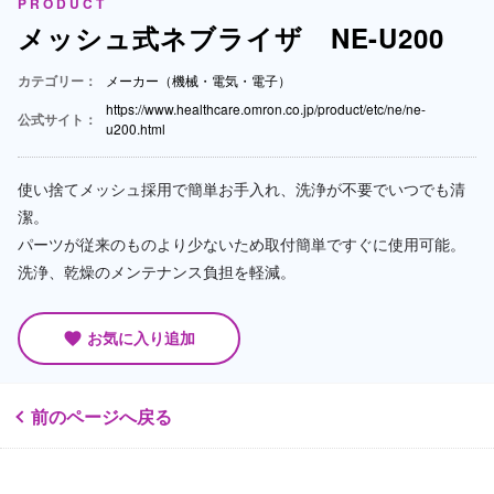
PRODUCT
メッシュ式ネブライザ NE-U200
カテゴリー：
メーカー（機械・電気・電子）
https://www.healthcare.omron.co.jp/product/etc/ne/ne-
公式サイト：
u200.html
使い捨てメッシュ採用で簡単お手入れ、洗浄が不要でいつでも清
潔。
パーツが従来のものより少ないため取付簡単ですぐに使用可能。
洗浄、乾燥のメンテナンス負担を軽減。
お気に入り追加
favorite
前のページへ戻る