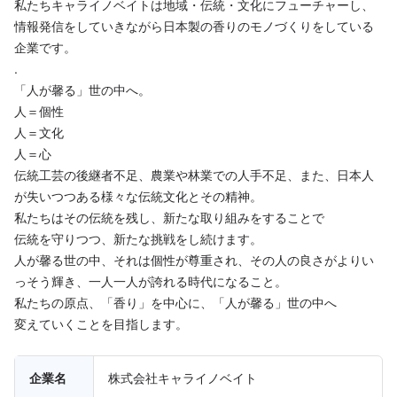
私たちキャライノベイトは地域・伝統・文化にフューチャーし、
情報発信をしていきながら日本製の香りのモノづくりをしている
企業です。
.
「人が馨る」世の中へ。
人＝個性
人＝文化
人＝心
伝統工芸の後継者不足、農業や林業での人手不足、また、日本人
が失いつつある様々な伝統文化とその精神。
私たちはその伝統を残し、新たな取り組みをすることで
伝統を守りつつ、新たな挑戦をし続けます。
人が馨る世の中、それは個性が尊重され、その人の良さがよりい
っそう輝き、一人一人が誇れる時代になること。
私たちの原点、「香り」を中心に、「人が馨る」世の中へ
変えていくことを目指します。
企業名
株式会社キャライノベイト