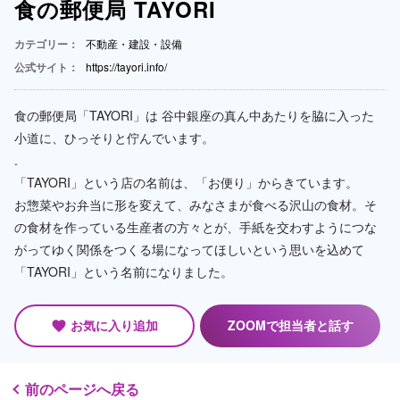
食の郵便局 TAYORI
カテゴリー：
不動産・建設・設備
公式サイト：
https://tayori.info/
食の郵便局「TAYORI」は 谷中銀座の真ん中あたりを脇に入った
小道に、ひっそりと佇んでいます。
.
「TAYORI」という店の名前は、「お便り」からきています。
お惣菜やお弁当に形を変えて、みなさまが食べる沢山の食材。そ
の食材を作っている生産者の方々とが、手紙を交わすようにつな
がってゆく関係をつくる場になってほしいという思いを込めて
「TAYORI」という名前になりました。
お気に入り追加
ZOOMで担当者と話す
favorite
前のページへ戻る