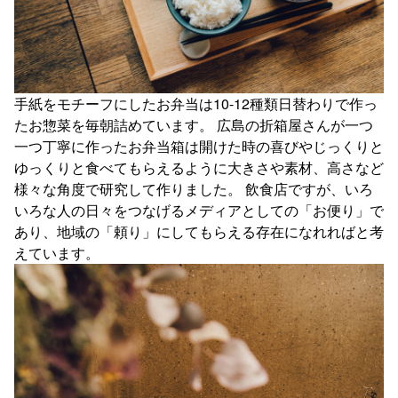
手紙をモチーフにしたお弁当は10-12種類日替わりで作っ
たお惣菜を毎朝詰めています。 広島の折箱屋さんが一つ
一つ丁寧に作ったお弁当箱は開けた時の喜びやじっくりと
ゆっくりと食べてもらえるように大きさや素材、高さなど
様々な角度で研究して作りました。 飲食店ですが、いろ
いろな人の日々をつなげるメディアとしての「お便り」で
あり、地域の「頼り」にしてもらえる存在になれればと考
えています。