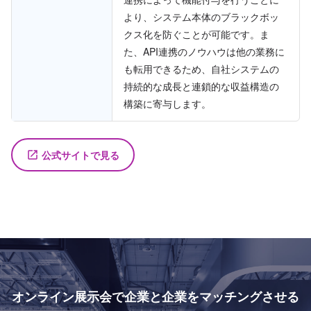
より、システム本体のブラックボッ
クス化を防ぐことが可能です。ま
た、API連携のノウハウは他の業務に
も転用できるため、自社システムの
持続的な成長と連鎖的な収益構造の
構築に寄与します。
公式サイトで見る
launch
オンライン展示会で
企業と企業をマッチングさせる