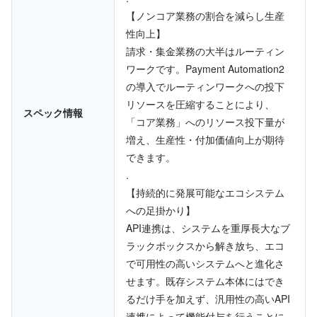
【ノンコア業務の割合を減らし生産
性向上】
請求・集金業務の大半はルーティン
ワークです。Payment Automation2
の導入でルーティンワークへの投下
リソースを圧縮することにより、
スペック情報
「コア業務」へのリソース投下量が
増え、生産性・付加価値向上が期待
できます。
.
【持続的に発展可能なエコシステム
への足掛かり】
API連携は、システムを重厚長大なブ
ラックボックスから解き放ち、エコ
で可用性の高いシステムへと進化さ
せます。既存システム本体にはでき
るだけ手を加えず、汎用性の高いAPI
連携によって機能付与を行うことに