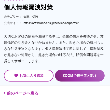
個人情報漏洩対策
カテゴリー：
金融・保険
公式サイト：
https://www.randcins.jp/service/corporate/
大切なお客様の情報を漏洩する事は、企業の信用を失墜させ、業
績低迷の引き金となりかねません。また、起きた場合の費用も大
きな利益圧迫となります。個人情報漏洩問題に対して、情報漏洩
が起きない対策から、起きた場合の対応方法、賠償金問題等を一
貫してサポートします。
お気に入り追加
ZOOMで担当者と話す
favorite
前のページへ戻る