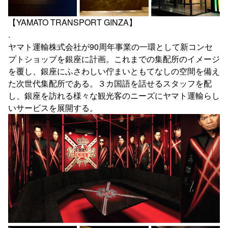
【YAMATO TRANSPORT GINZA】
.
ヤマト運輸株式会社が90周年事業の一環として新コンセ
プトショップを銀座に計画。これまでの集配所のイメージ
を覆し、銀座にふさわしい佇まいともてなしの空間を備え
た次世代集配所である。３カ国語を話せるスタッフを配
し、銀座を訪れる様々な観光客のニーズにヤマト運輸らし
いサービスを展開する。