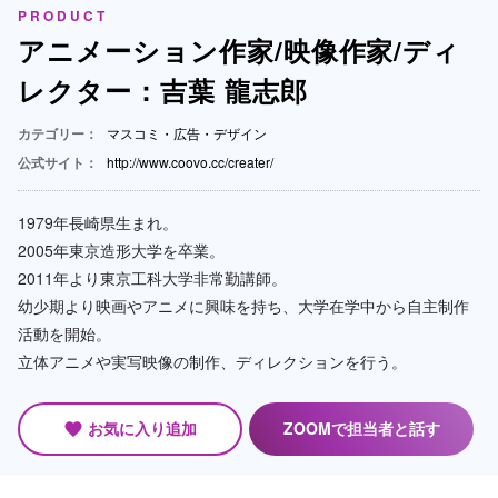
PRODUCT
アニメーション作家/映像作家/ディ
レクター：吉葉 龍志郎
カテゴリー：
マスコミ・広告・デザイン
公式サイト：
http://www.coovo.cc/creater/
1979年長崎県生まれ。
2005年東京造形大学を卒業。
2011年より東京工科大学非常勤講師。
幼少期より映画やアニメに興味を持ち、大学在学中から自主制作
活動を開始。
立体アニメや実写映像の制作、ディレクションを行う。
お気に入り追加
ZOOMで担当者と話す
favorite