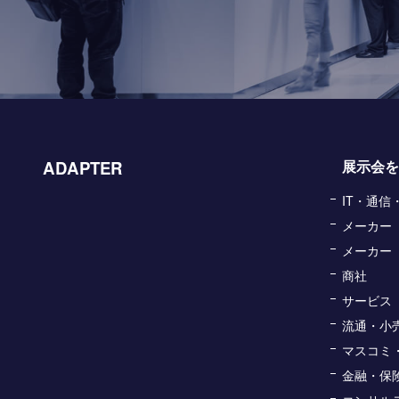
ADAPTER
展示会を
IT・通
メーカー
メーカー
商社
サービス
流通・小
マスコミ
金融・保