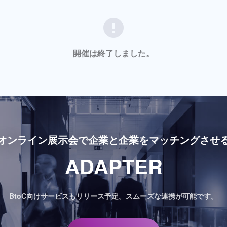
error
開催は終了しました。
オンライン展示会で
企業と企業をマッチングさせ
ADAPTER
BtoC向けサービスもリリース予定。
スムーズな連携が可能です。