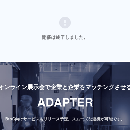
error
開催は終了しました。
オンライン展示会で
企業と企業をマッチングさせ
ADAPTER
BtoC向けサービスもリリース予定。
スムーズな連携が可能です。