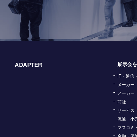
ADAPTER
展示会を
IT・通
メーカー
メーカー
商社
サービス
流通・小
マスコミ
金融・保