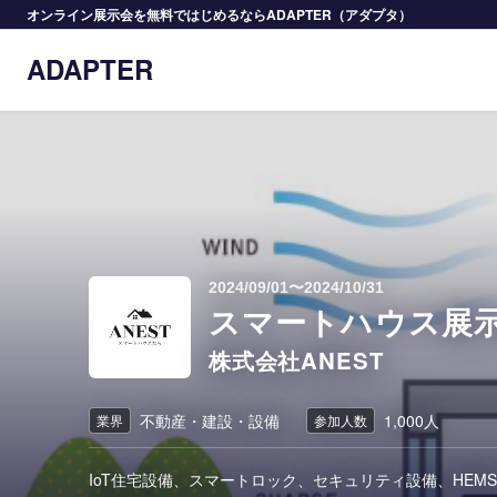
オンライン展示会を無料ではじめるならADAPTER（アダプタ）
ADAPTER
2024/09/01〜2024/10/31
スマートハウス展
株式会社ANEST
不動産・建設・設備
1,000人
業界
参加人数
IoT住宅設備、スマートロック、セキュリティ設備、HEM