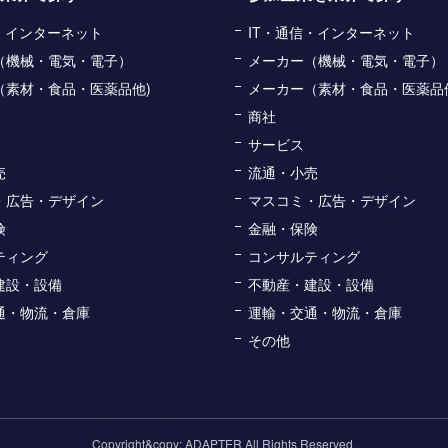
信・インターネット
IT・通信・インターネット
（機械・電気・電子）
メーカー（機械・電気・電子）
（素材・食品・医薬品他)
メーカー（素材・食品・医薬品
商社
サービス
売
流通・小売
・広告・デザイン
マスコミ・広告・デザイン
険
金融・保険
ティング
コンサルティング
建設・設備
不動産・建設・設備
通・物流・倉庫
運輸・交通・物流・倉庫
その他
Copyright&copy; ADAPTER All Rights Reserved.