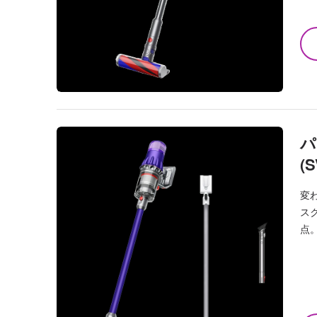
パ
(S
変
ス
点