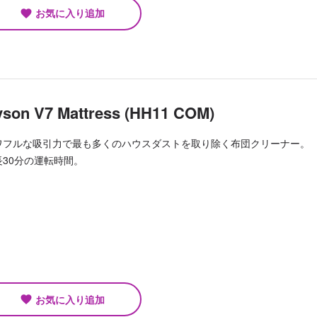
お気に入り追加
favorite
son V7 Mattress (HH11 COM)
ワフルな吸引力で最も多くのハウスダストを取り除く布団クリーナー。
長30分の運転時間。
お気に入り追加
favorite