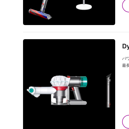
Dy
パ
最