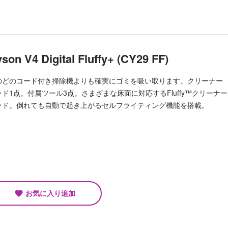
son V4 Digital Fluffy+ (CY29 FF)
のどのコード付き掃除機よりも確実にゴミを吸い取ります。クリーナー
ッド1点。付属ツール3点。さまざまな床面に対応するFluffy™クリーナー
ッド。倒れても自動で起き上がるセルフライティング機能を搭載。
お気に入り追加
favorite