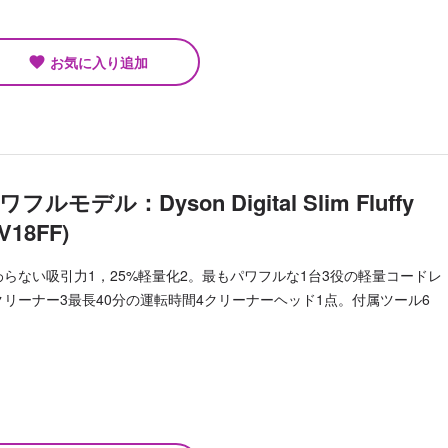
お気に入り追加
favorite
ワフルモデル：Dyson Digital Slim Fluffy
V18FF)
わらない吸引力1，25%軽量化2。最もパワフルな1台3役の軽量コードレ
クリーナー3最長40分の運転時間4クリーナーヘッド1点。付属ツール6
。