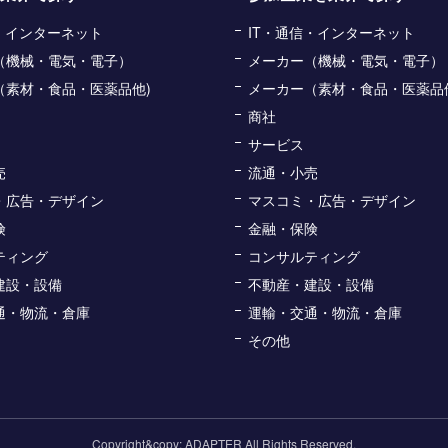
信・インターネット
IT・通信・インターネット
（機械・電気・電子）
メーカー（機械・電気・電子）
（素材・食品・医薬品他)
メーカー（素材・食品・医薬品
商社
サービス
売
流通・小売
・広告・デザイン
マスコミ・広告・デザイン
険
金融・保険
ティング
コンサルティング
建設・設備
不動産・建設・設備
通・物流・倉庫
運輸・交通・物流・倉庫
その他
Copyright&copy; ADAPTER All Rights Reserved.