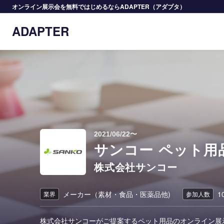
オンライン展示会を無料ではじめるならADAPTER（アダプタ）
ADAPTER
2021/06/22〜
サンコー ペット用
株式会社サンコー
メーカー（素材・食品・医薬品他)
1
業界
参加人数
株式会社サンコーがご提案するペット用品のオンライン展