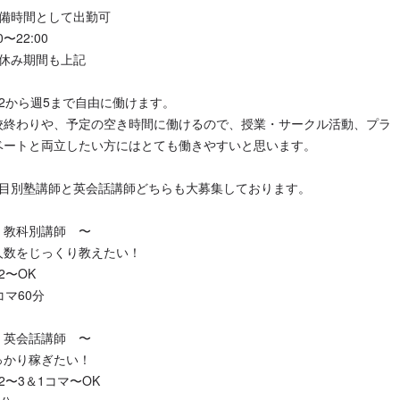
準備時間として出勤可
0〜22:00
夏休み期間も上記
週2から週5まで自由に働けます。
校終わりや、予定の空き時間に働けるので、授業・サークル活動、プラ
ベートと両立したい方にはとても働きやすいと思います。
科目別塾講師と英会話講師どちらも大募集しております。
 教科別講師 〜
人数をじっくり教えたい！
2〜OK
コマ60分
 英会話講師 〜
っかり稼ぎたい！
2〜3＆1コマ〜OK