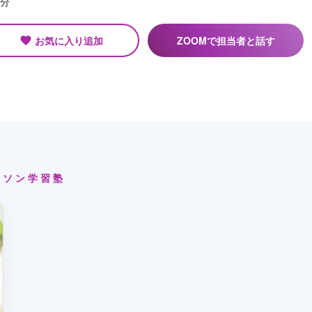
0分
お気に入り追加
ZOOMで担当者と話す
favorite
イソン学習塾