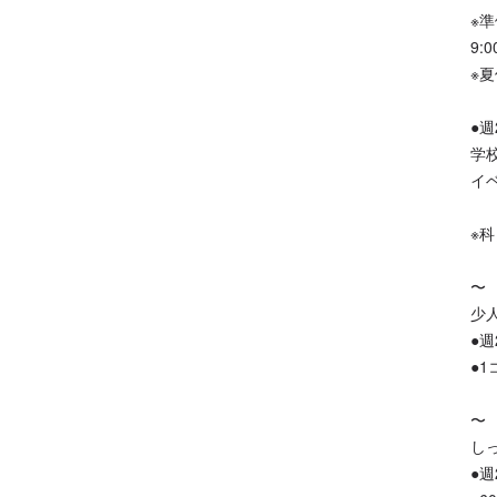
※
9:0
※
●
学
イ
※
〜
少
●週
●1
〜
し
●週