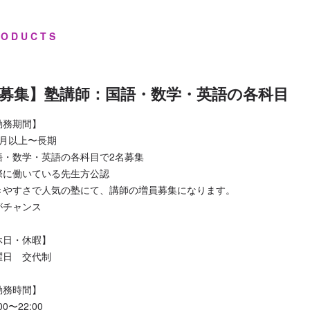
RODUCTS
募集】塾講師：国語・数学・英語の各科目
勤務期間】
ヶ月以上〜長期
語・数学・英語の各科目で2名募集
際に働いている先生方公認
きやすさで人気の塾にて、講師の増員募集になります。
がチャンス
休日・休暇】
曜日 交代制
勤務時間】
00〜22:00