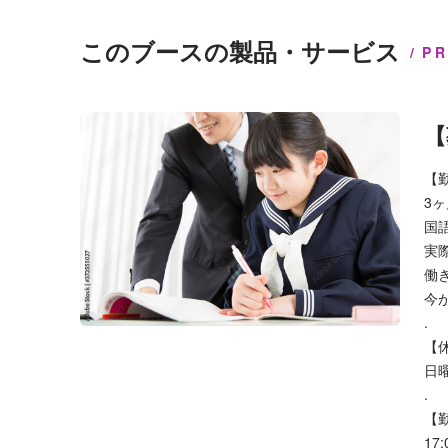
このブースの製品・サービス
P
【
【
3
国
実
働
今
.
【
日
.
【
17: