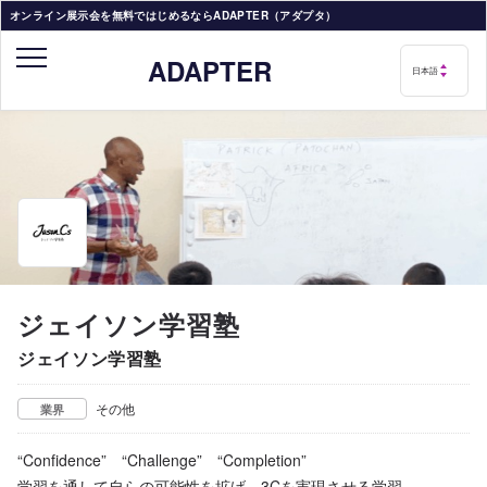
オンライン展示会を無料ではじめるならADAPTER（アダプタ）
ADAPTER
ジェイソン学習塾
ジェイソン学習塾
その他
業界
“Confidence” “Challenge” “Completion”
学習を通して自らの可能性を拡げ、3Cを実現させる学習。