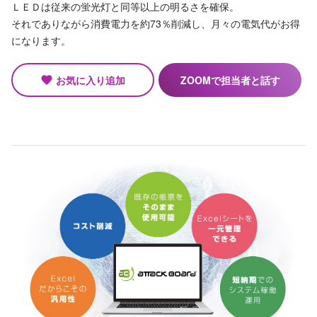
ＬＥＤは従来の蛍光灯と同等以上の明るさを確保。
それでありながら消費電力を約73％削減し、月々の電気代がお得
になります。
お気に入り追加
ZOOMで担当者と話す
favorite