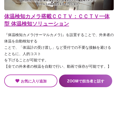
体温検知カメラ搭載ＣＣＴＶ：ＣＣＴＶ一体
型 体温検知ソリューション
『体温検知カメラ(サーマルカメラ)』を設置することで、外来者の
体温を自動検知する
ことで、「体温計の受け渡し」など受付での不要な接触を避ける
とともに、人的コスト
を下げることが可能です。
【全ての外来者の検温を自動で行い、動画で保存が可能です。】
お気に入り追加
ZOOMで担当者と話す
favorite