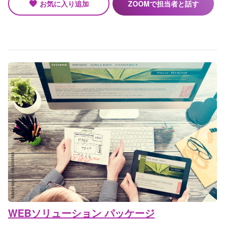
お気に入り追加
ZOOMで担当者と話す
favorite
WEBソリューション パッケージ