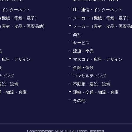
信・インターネット
IT・通信・インターネット
（機械・電気・電子）
メーカー（機械・電気・電子）
（素材・食品・医薬品他)
メーカー（素材・食品・医薬品
商社
サービス
売
流通・小売
・広告・デザイン
マスコミ・広告・デザイン
険
金融・保険
ティング
コンサルティング
建設・設備
不動産・建設・設備
通・物流・倉庫
運輸・交通・物流・倉庫
その他
Copyright&copy; ADAPTER All Rights Reserved.